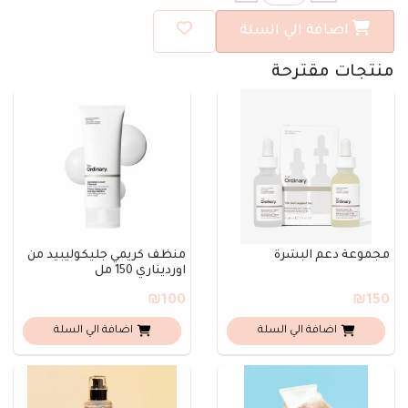
اضافة الي السلة
منتجات مقترحة
مجموعة دعم البشرة
منظف كريمي جليكوليبيد من
اورديناري 150 مل
₪100
₪150
اضافة الي السلة
اضافة الي السلة