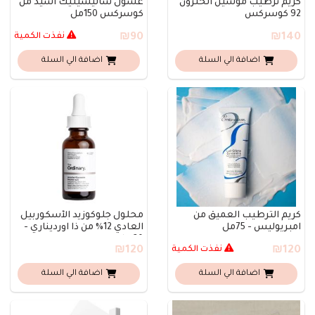
كريم ترطيب موسين الحلزون
غسول ساليسيليك اسيد من
92 كوسركس
كوسركس 150مل
₪140
₪90
نفذت الكمية
اضافة الي السلة
اضافة الي السلة
كريم الترطيب العميق من
محلول جلوكوزيد الأسكوربيل
امبريوليس - 75مل
العادي 12% من ذا اورديناري -
30 مل..
₪120
نفذت الكمية
₪120
اضافة الي السلة
اضافة الي السلة