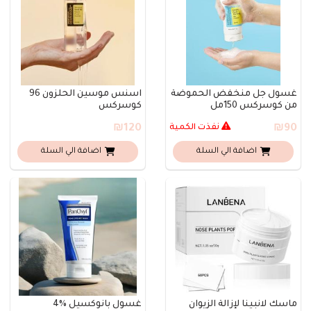
غسول جل منخفض الحموضة
اسنس موسين الحلزون 96
من كوسركس 150مل
كوسركس
₪90
نفذت الكمية
₪120
اضافة الي السلة
اضافة الي السلة
ماسك لانبينا لإزالة الزيوان
غسول بانوكسيل %4