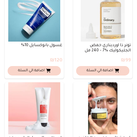
تونر ذا أورديناري حمض
غسول بانوكسايل 10%
الجليكوليك %7 - 240 مل
₪120
₪99
اضافة الي السلة
اضافة الي السلة