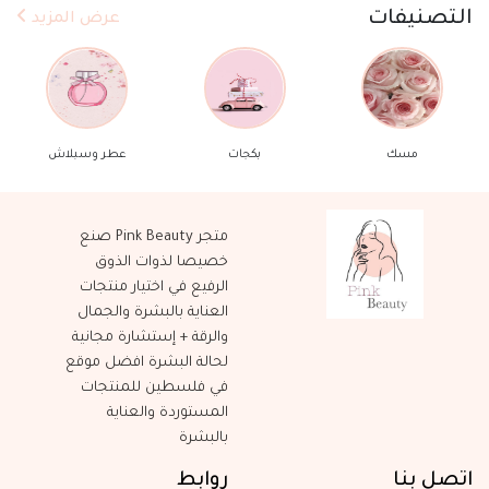
التصنيفات
عرض المزيد
سك
بكجات
عطر وسبلاش
مكيا
متجر Pink Beauty صنع
خصيصا لذوات الذوق
الرفيع في اختيار منتجات
العناية بالبشرة والجمال
والرقة + إستشارة مجانية
لحالة البشرة افضل موقع
في فلسطين للمنتجات
المستوردة والعناية
بالبشرة
اتصل بنا
روابط