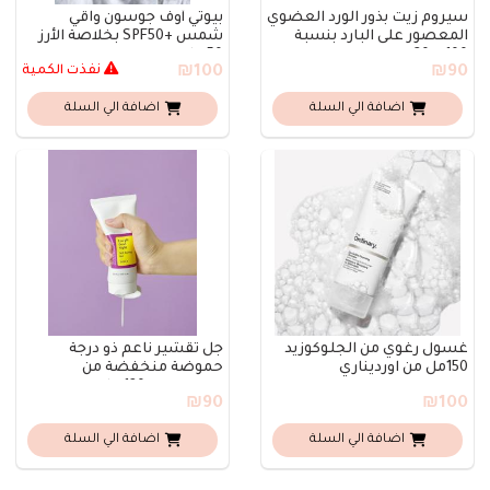
سيروم زيت بذور الورد العضوي
بيوتي أوف جوسون واقي
المعصور على البارد بنسبة
شمس +SPF50 بخلاصة الأرز
100% 30..
50 مل
₪90
₪100
نفذت الكمية
اضافة الي السلة
اضافة الي السلة
غسول رغوي من الجلوكوزيد
جل تقشير ناعم ذو درجة
150مل من اورديناري
حموضة منخفضة من
كوسركس- 120 مل
₪90
₪100
اضافة الي السلة
اضافة الي السلة