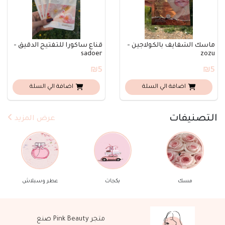
ماسك الشفايف بالكولاجين -
قناع ساكورا للتفتيح الدقيق -
sadoer
zozu
₪5
₪5
اضافة الي السلة
اضافة الي السلة
التصنيفات
عرض المزيد
بكجات
عطر وسبلاش
مكياج
متجر Pink Beauty صنع