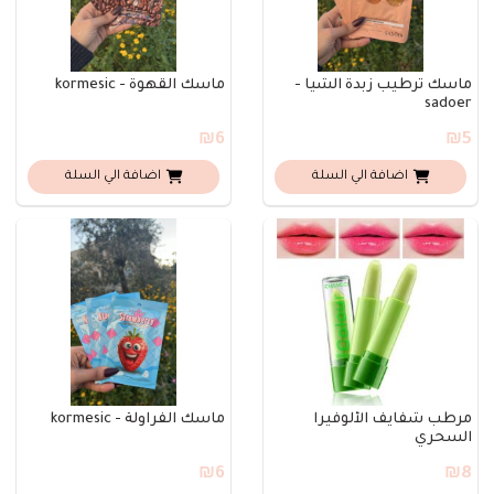
ماسك ترطيب زبدة الشيا -
ماسك القهوة - kormesic
sadoer
₪6
₪5
اضافة الي السلة
اضافة الي السلة
مرطب شفايف الألوفيرا
ماسك الفراولة - kormesic
السحري
₪6
₪8