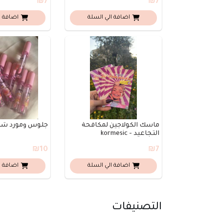
₪7
₪7
اضافة الي السلة
اضافة ا
ماسك الكولاجين لمكافحة
جلوس ومورد شف
التجاعيد - kormesic
₪10
₪7
اضافة الي السلة
اضافة ا
التصنيفات