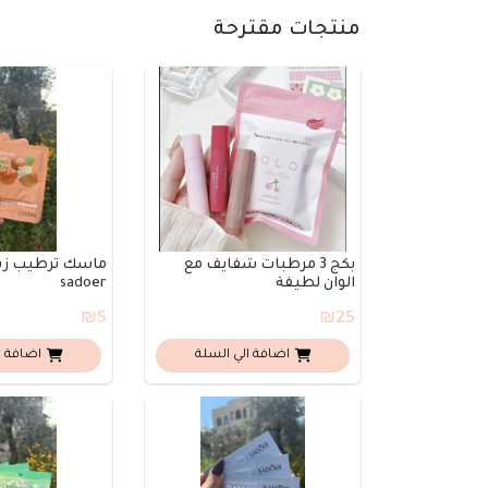
منتجات مقترحة
بكج 3 مرطبات شفايف مع
ماسك ترطيب زبد
الوان لطيفة
sadoer
₪5
₪25
اضافة الي السلة
اضافة ا