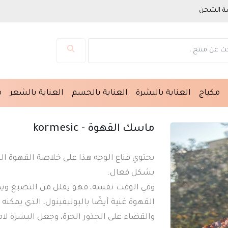
 الشحن
مكياج
العناية بالبشرة
العناية بالجسم
العناية بالشعر
م
ماسك القهوة - kormesic
يحتوي قناع الوجه هذا على خلاصة القهوة ال
بشكل فعال.
وفي الوقت نفسه، فهو يقلل من التصبغ وي
القهوة غنية أيضًا بالبوليفينول، الذي يمكن
والقضاء على الجذور الحرة، وجعل البشرة لا