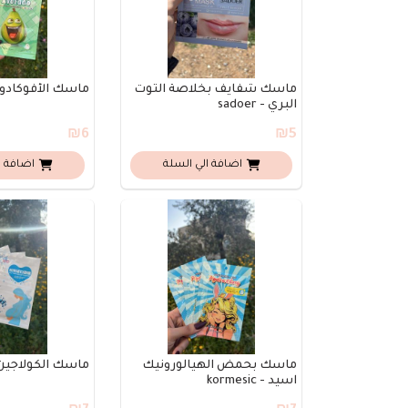
ماسك شفايف بخلاصة التوت
ماسك الأفوكادو - rmesic
البري - sadoer
₪6
₪5
اضافة الي السلة
اضافة ا
ماسك بحمض الهيالورونيك
ماسك الكولاجين 
اسيد - kormesic