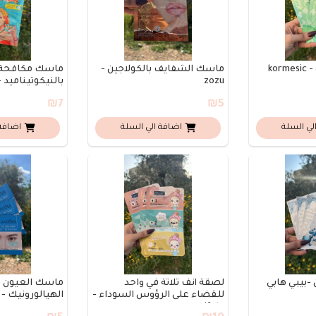
ko
ماسك الشفايف بالكولاجين -
ماسك مكافحة 
zozu
بالنيكوتيناميد - ormesic
₪7
₪5
لي السلة
اضافة الي السلة
اضافة 
-بيبي هابي
لصقة أنف ثلاثة في واحد
ماسك العيون
للقضاء على الرؤوس السوداء -
الهيالورونيك - sadoer
zifole