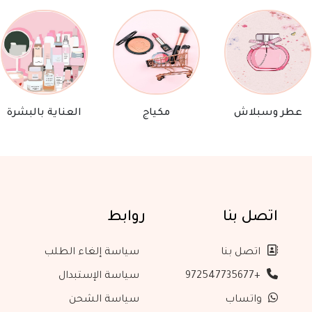
عطر وسبلاش
مكياج
العناية بالبشرة
اتصل بنا
روابط
اتصل بنا
سياسة إلغاء الطلب
+972547735677
سياسة الإستبدال
واتساب
سياسة الشحن