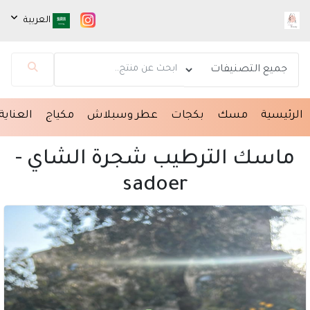
العربية
مساعد Pink beauty
الرئيسية
مسك
بكجات
عطر وسبلاش
مكياج
العناية
متصل الآن
مرحباً 👋 أنا مساعدك الذكي في Pink beauty.
ماسك الترطيب شجرة الشاي -
كيف يمكنني مساعدتك؟ اكتب لي عن المنتج الذي
sadoer
تبحث عنه.