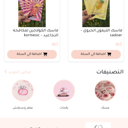
ماسك الليمون الحيوي -
ماسك الكولاجين لمكافحة
sadoer
التجاعيد - kormesic
₪7
₪5
اضافة الي السلة
اضافة الي السلة
التصنيفات
عرض المزيد
بكجات
عطر وسبلاش
مكياج