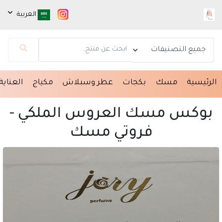
العربية
مساعد Pink beauty
متصل الآن
الرئيسية
مسك
بكجات
عطر وسبلاش
مكياج
العناية
مرحباً 👋 أنا مساعدك الذكي في Pink beauty.
كيف يمكنني مساعدتك؟ اكتب لي عن المنتج الذي
بوكس مسك العروس الملكي -
تبحث عنه.
فروتي مسك