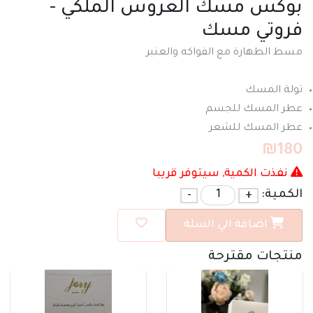
بوكس مسك العروس الملكي -
فروتي مسك
مسط الطهارة مع الفواكه والعنبر
تولة المسك
عطر المسك للجسم
عطر المسك للشعر
₪
180
نفذت الكمية, سيتوفر قريبا
الكمية:
+
-
اضافة الي السلة
منتجات مقترحة