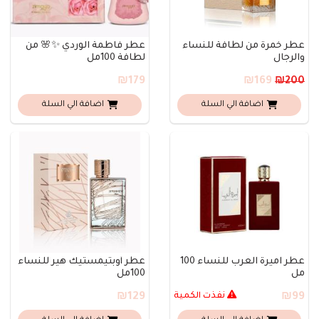
عطر خمرة من لطافة للنساء
عطر فاطمة الوردي ✨🌸 من
والرجال
لطافة 100مل
₪179
₪169
₪200
اضافة الي السلة
اضافة الي السلة
عطر اميرة العرب للنساء 100
عطر أوبتيمستيك هير للنساء
مل
100مل
₪99
نفذت الكمية
₪129