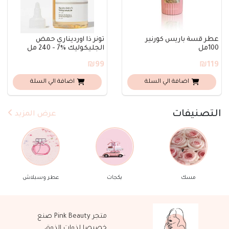
عطر قسة باريس كورنير
تونر ذا أورديناري حمض
100مل
الجليكوليك %7 - 240 مل
₪99
₪119
اضافة الي السلة
اضافة الي السلة
التصنيفات
عرض المزيد
مسك
بكجات
عطر وسبلاش
متجر Pink Beauty صنع
خصيصا لذوات الذوق