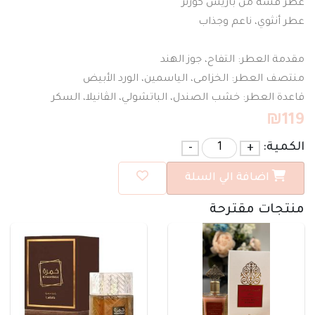
عطر قسة من باريس كورنر
عطر أنثوي، ناعم وجذاب
مقدمة العطر: التفاح، جوز الهند
منتصف العطر: الخزامى، الياسمين، الورد الأبيض
قاعدة العطر: خشب الصندل، الباتشولي، الڤانيلا، السكر
₪
119
الكمية:
+
-
اضافة الي السلة
منتجات مقترحة