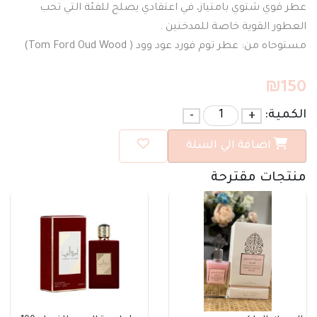
عطر قوي شتوي بامتياز، في اعتقادي يصلح للفئة التي تحب
العطور القوية خاصة للمدخنين .
مستوحاه من: عطر توم فورد عود وود ( Tom Ford Oud Wood)
₪
150
الكمية:
+
-
اضافة الي السلة
منتجات مقترحة