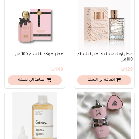
عطر أوبتيمستيك هير للنساء
عطر هوكد للنساء 100 مل
100مل
₪149
₪129
اضافة الي السلة
اضافة الي السلة