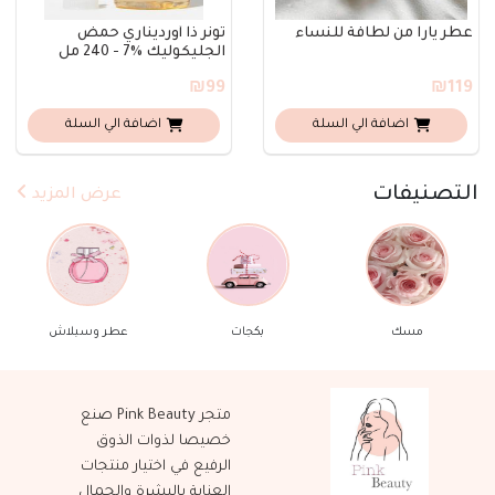
عطر يارا من لطافة للنساء
تونر ذا أورديناري حمض
الجليكوليك %7 - 240 مل
₪99
₪119
اضافة الي السلة
اضافة الي السلة
التصنيفات
عرض المزيد
مسك
بكجات
عطر وسبلاش
متجر Pink Beauty صنع
خصيصا لذوات الذوق
الرفيع في اختيار منتجات
العناية بالبشرة والجمال