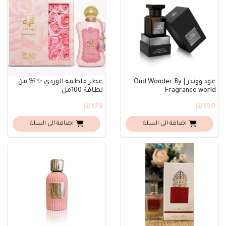
عود ووندر | Oud Wonder By
عطر فاطمة الوردي ✨🌸 من
Fragrance world
لطافة 100مل
₪179
₪150
اضافة الي السلة
اضافة الي السلة